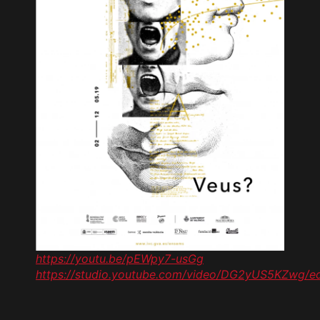
https://youtu.be/pEWpy7-usGg
https://studio.youtube.com/video/DG2yUS5KZwg/ed