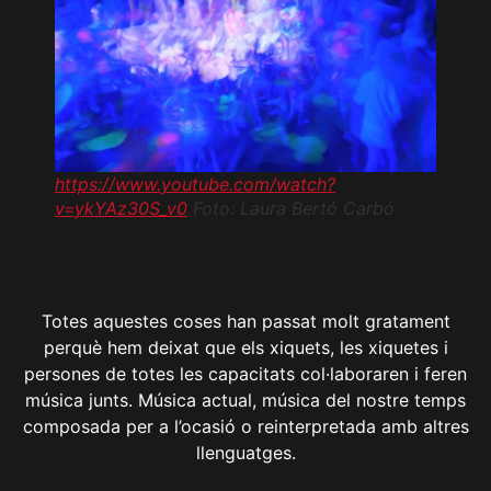
https://www.youtube.com/watch?
v=ykYAz30S_v0
Foto: Laura Bertó Carbó
Totes aquestes coses han passat molt gratament
perquè hem deixat que els xiquets, les xiquetes i
persones de totes les capacitats col·laboraren i feren
música junts. Música actual, música del nostre temps
composada per a l’ocasió o reinterpretada amb altres
llenguatges.