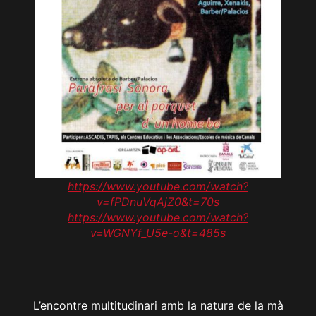
https://www.youtube.com/watch?
v=fPDnuVqAjZ0&t=70s
https://www.youtube.com/watch?
v=WGNYf_U5e-o&t=485s
L’encontre multitudinari amb la natura de la mà