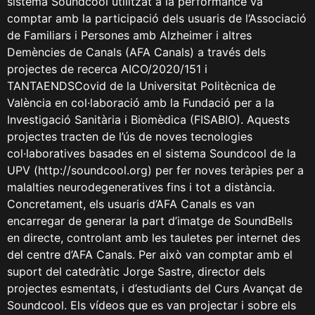
sistema Soundcool utilitzat a la performance va
comptar amb la participació dels usuaris de l’Associació
de Familiars i Persones amb Alzheimer i altres
Demències de Canals (AFA Canals) a través dels
projectes de recerca AICO/2020/151 i
TANTAENDSCovid de la Universitat Politècnica de
València en col·laboració amb la Fundació per a la
Investigació Sanitària i Biomèdica (FISABIO). Aquests
projectes tracten de l’ús de noves tecnologies
col·laboratives basades en el sistema Soundcool de la
UPV (http://soundcool.org) per fer noves teràpies per a
malalties neurodegeneratives fins i tot a distància.
Concretament, els usuaris d’AFA Canals es van
encarregar de generar la part d’imatge de SoundBells
en directe, controlant amb les tauletes per internet des
del centre d’AFA Canals. Per això van comptar amb el
suport del catedràtic Jorge Sastre, director dels
projectes esmentats, i d’estudiants del Curs Avançat de
Soundcool. Els vídeos que es van projectar i sobre els